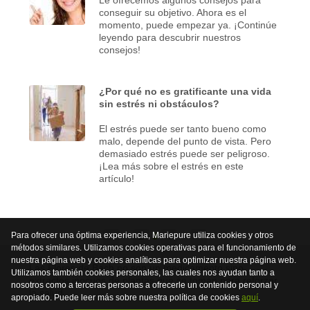
conseguir su objetivo. Ahora es el
momento, puede empezar ya. ¡Continúe
leyendo para descubrir nuestros
consejos!
¿Por qué no es gratificante una vida
sin estrés ni obstáculos?
El estrés puede ser tanto bueno como
malo, depende del punto de vista. Pero
demasiado estrés puede ser peligroso.
¡Lea más sobre el estrés en este
artículo!
Para ofrecer una óptima experiencia, Mariepure utiliza cookies y otros
<
2
3
4
>
métodos similares. Utilizamos cookies operativas para el funcionamiento de
nuestra página web y cookies analíticas para optimizar nuestra página web.
Las Flores de Bach no son un medicamento sino
Utilizamos también cookies personales, las cuales nos ayudan tanto a
extractos inocuos de plantas que se toman para reforzar
nosotros como a terceras personas a ofrecerle un contenido personal y
la salud.
apropiado. Puede leer más sobre nuestra política de cookies
aquí
.