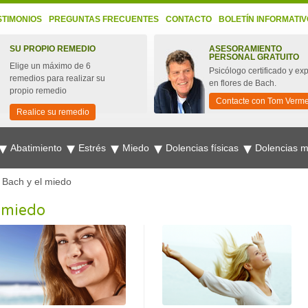
STIMONIOS
PREGUNTAS FRECUENTES
CONTACTO
BOLETÍN INFORMATIV
SU PROPIO REMEDIO
ASESORAMIENTO
PERSONAL GRATUITO
Elige un máximo de 6
Psicólogo certificado y ex
remedios para realizar su
en flores de Bach.
propio remedio
Contacte con Tom Verm
Realice su remedio
Abatimiento
Estrés
Miedo
Dolencias físicas
Dolencias 
 Bach y el miedo
l miedo