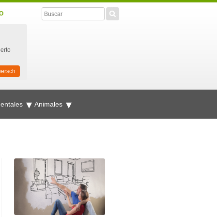
O
perto
eersch
mentales
Animales