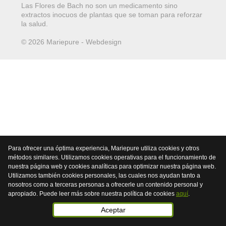
Las Flores de Bach no son un medicamento sino
extractos inocuos de plantas que se toman para reforzar
la salud.
© 2026 Mariepure - Webdesign
Publi4u
Para ofrecer una óptima experiencia, Mariepure utiliza cookies y otros
métodos similares. Utilizamos cookies operativas para el funcionamiento de
nuestra página web y cookies analíticas para optimizar nuestra página web.
Utilizamos también cookies personales, las cuales nos ayudan tanto a
nosotros como a terceras personas a ofrecerle un contenido personal y
apropiado. Puede leer más sobre nuestra política de cookies
aquí
.
Aceptar