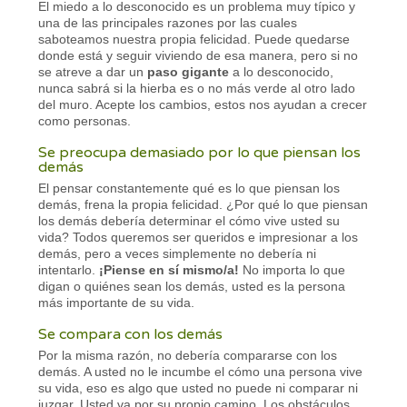
El miedo a lo desconocido es un problema muy típico y
una de las principales razones por las cuales
saboteamos nuestra propia felicidad. Puede quedarse
donde está y seguir viviendo de esa manera, pero si no
se atreve a dar un
paso gigante
a lo desconocido,
nunca sabrá si la hierba es o no más verde al otro lado
del muro. Acepte los cambios, estos nos ayudan a crecer
como personas.
Se preocupa demasiado por lo que piensan los
demás
El pensar constantemente qué es lo que piensan los
demás, frena la propia felicidad. ¿Por qué lo que piensan
los demás debería determinar el cómo vive usted su
vida? Todos queremos ser queridos e impresionar a los
demás, pero a veces simplemente no debería ni
intentarlo.
¡Piense en sí mismo/a!
No importa lo que
digan o quiénes sean los demás, usted es la persona
más importante de su vida.
Se compara con los demás
Por la misma razón, no debería compararse con los
demás. A usted no le incumbe el cómo una persona vive
su vida, eso es algo que usted no puede ni comparar ni
juzgar. Usted va por su propio camino. Los obstáculos,