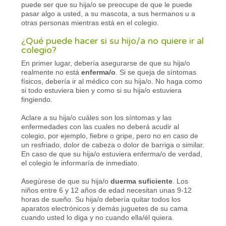
puede ser que su hija/o se preocupe de que le puede
pasar algo a usted, a su mascota, a sus hermanos u a
otras personas mientras está en el colegio.
¿Qué puede hacer si su hijo/a no quiere ir al
colegio?
En primer lugar, debería asegurarse de que su hija/o
realmente no está
enferma/o
. Si se queja de síntomas
físicos, debería ir al médico con su hija/o. No haga como
si todo estuviera bien y como si su hija/o estuviera
fingiendo.
Aclare a su hija/o cuáles son los síntomas y las
enfermedades con las cuales no deberá acudir al
colegio, por ejemplo, fiebre o gripe, pero no en caso de
un resfriado, dolor de cabeza o dolor de barriga o similar.
En caso de que su hija/o estuviera enferma/o de verdad,
el colegio le informaría de inmediato.
Asegúrese de que su hija/o
duerma suficiente
. Los
niños entre 6 y 12 años de edad necesitan unas 9-12
horas de sueño. Su hija/o debería quitar todos los
aparatos electrónicos y demás juguetes de su cama
cuando usted lo diga y no cuando ella/él quiera.