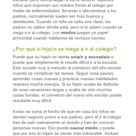
niños que expresan sus miedos frente al colegio por
medio de enfermedades, llorando o aferrándose a los
padres, normalmente suelen ser más buenos y
obedientes. Cuando un niño se salta una clase, los
padres no saben dónde está, pero si lo saben cuando se
niega a ir al colegio. Los
miedos
juegan un papel
primordial cuando hablamos de rechazo escolar.
¿Por qué si hija/o se niega a ir al colegio?
Puede que su hija/o se sienta
sola/o y acosada/o
o
puede que simplemente le resulte difícil ir a la escuela.
Esto sucede muy a menudo al comienzo del año escolar
cuando se complican las tareas. Seguir unas pautas,
aprender cosas nuevas y practicar nuevas habilidades
requiere mucha energía. Si su hija/o acaba de disfrutar
de unas vacaciones largas y acaba de vivir muchas
cosas bonitas, el comienzo del nuevo año escolar puede
resultarle muy difícil.
A esto se suma el hecho de que en casa los niños se
sienten seguros juntos a sus padres, pero al ir al colegio
han de salir nuevamente al mundo y han de conocer
personas nuevas. Eso puede
causar miedo
y puede
que por eso su hija/o se sienta más vulnerable. Incluso