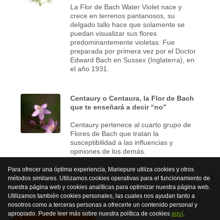
La Flor de Bach Water Violet nace y
crece en terrenos pantanosos, su
delgado tallo hace que solamente se
puedan visualizar sus flores
predominantemente violetas. Fue
preparada por primera vez por el Doctor
Edward Bach en Sussex (Inglaterra), en
el año 1931.
Centaury o Centaura, la Flor de Bach
que te enseñará a decir “no”
Centaury pertenece al cuarto grupo de
Flores de Bach que tratan la
susceptibilidad a las influencias y
opiniones de los demás.
Para ofrecer una óptima experiencia, Mariepure utiliza cookies y otros
métodos similares. Utilizamos cookies operativas para el funcionamiento de
nuestra página web y cookies analíticas para optimizar nuestra página web.
Las Flores de Bach no son un medicamento sino
Utilizamos también cookies personales, las cuales nos ayudan tanto a
extractos inocuos de plantas que se toman para reforzar
nosotros como a terceras personas a ofrecerle un contenido personal y
la salud.
apropiado. Puede leer más sobre nuestra política de cookies
aquí
.