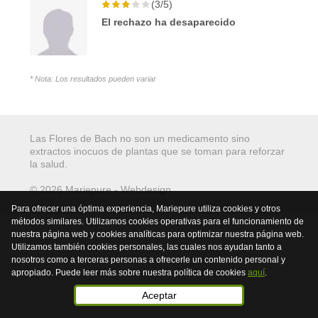
(3/5)
El rechazo ha desaparecido
* Nota: Los resultados pueden variar
Las Flores de Bach no son un medicamento sino
extractos inocuos de plantas que se toman para reforzar
la salud.
© 2026 Mariepure - Webdesign
Publi4u
Para ofrecer una óptima experiencia, Mariepure utiliza cookies y otros
métodos similares. Utilizamos cookies operativas para el funcionamiento de
nuestra página web y cookies analíticas para optimizar nuestra página web.
Utilizamos también cookies personales, las cuales nos ayudan tanto a
nosotros como a terceras personas a ofrecerle un contenido personal y
apropiado. Puede leer más sobre nuestra política de cookies
aquí
.
Aceptar