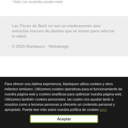
* Nota: Los resultados pueden variar
Las Flores de Bach no son un medicamento sino
extractos inocuos de plantas que se toman para reforzar
la salud.
© 2026 Mariepure - Webdesign
Publi4u
Para ofrecer una óptima experiencia, Mariepure utiliza cookies y otros
métodos similares. Utilizamos cookies operativas para el funcionamiento de
nuestra página web y cookies analíticas para optimizar nuestra página web.
Utilizamos también cookies personales, las cuales nos ayudan tanto a
nosotros como a terceras personas a ofrecerle un contenido personal y
apropiado. Puede leer más sobre nuestra política de cookies
aquí
.
Aceptar