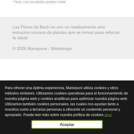
* Nota: Los resultados pueden variar
Las Flores de Bach no son un medicamento sino
extractos inocuos de plantas que se toman para reforzar
la salud.
© 2026 Mariepure - Webdesign
Publi4u
Para ofrecer una óptima experiencia, Mariepure utiliza cookies y otros
métodos similares. Utilizamos cookies operativas para el funcionamiento de
nuestra página web y cookies analíticas para optimizar nuestra página web.
Utilizamos también cookies personales, las cuales nos ayudan tanto a
nosotros como a terceras personas a ofrecerle un contenido personal y
apropiado. Puede leer más sobre nuestra política de cookies
aquí
.
Aceptar