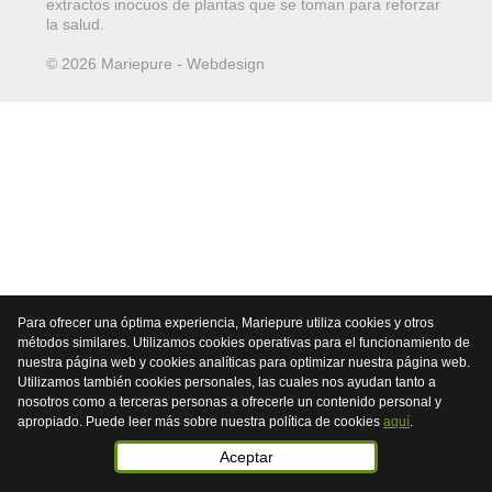
extractos inocuos de plantas que se toman para reforzar
la salud.
© 2026 Mariepure - Webdesign
Publi4u
Para ofrecer una óptima experiencia, Mariepure utiliza cookies y otros
métodos similares. Utilizamos cookies operativas para el funcionamiento de
nuestra página web y cookies analíticas para optimizar nuestra página web.
Utilizamos también cookies personales, las cuales nos ayudan tanto a
nosotros como a terceras personas a ofrecerle un contenido personal y
apropiado. Puede leer más sobre nuestra política de cookies
aquí
.
Aceptar