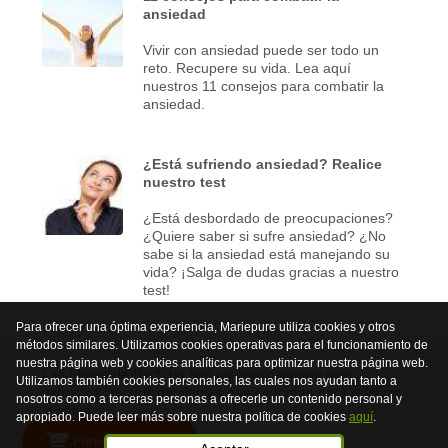
ansiedad
Vivir con ansiedad puede ser todo un
reto. Recupere su vida. Lea aquí
nuestros 11 consejos para combatir la
ansiedad.
¿Está sufriendo ansiedad? Realice
nuestro test
¿Está desbordado de preocupaciones?
¿Quiere saber si sufre ansiedad? ¿No
sabe si la ansiedad está manejando su
vida? ¡Salga de dudas gracias a nuestro
test!
Para ofrecer una óptima experiencia, Mariepure utiliza cookies y otros
métodos similares. Utilizamos cookies operativas para el funcionamiento de
nuestra página web y cookies analíticas para optimizar nuestra página web.
Las Flores de Bach no son un medicamento sino
Utilizamos también cookies personales, las cuales nos ayudan tanto a
extractos inocuos de plantas que se toman para reforzar
nosotros como a terceras personas a ofrecerle un contenido personal y
la salud.
apropiado. Puede leer más sobre nuestra política de cookies
aquí
.
Poner en la cesta
© 2026 Mariepure - Webdesign
Publi4u