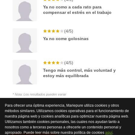
Ya no como a cada rato para
compensar el estrés en el trabajo
(4/5)
Ya no come golosinas
(4/5)
Tengo más control, más voluntad y
estoy más equilibrada
* Nota: Los resultados pueden variar
Para ofrecer una óptima experiencia, Mariepure utiliza cookies y otros
métodos similares. Utilizamos cookies operativas para el funcionamiento de
nuestra página web y cookies analíticas para optimizar nuestra página web.
Las Flores de Bach no son un medicamento sino
Utilizamos también cookies personales, las cuales nos ayudan tanto a
extractos inocuos de plantas que se toman para reforzar
nosotros como a terceras personas a ofrecerle un contenido personal y
la salud.
apropiado. Puede leer más sobre nuestra política de cookies
aquí
.