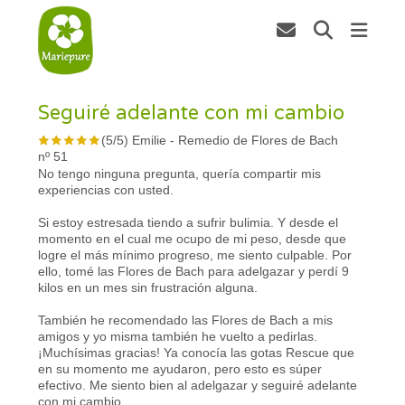
Seguiré adelante con mi cambio
(
5
/
5
)
Emilie
-
Remedio de Flores de Bach
nº 51
No tengo ninguna pregunta, quería compartir mis
experiencias con usted.
Si estoy estresada tiendo a sufrir bulimia. Y desde el
momento en el cual me ocupo de mi peso, desde que
logre el más mínimo progreso, me siento culpable. Por
ello, tomé las Flores de Bach para adelgazar y perdí 9
kilos en un mes sin frustración alguna.
También he recomendado las Flores de Bach a mis
amigos y yo misma también he vuelto a pedirlas.
¡Muchísimas gracias! Ya conocía las gotas Rescue que
en su momento me ayudaron, pero esto es súper
efectivo. Me siento bien al adelgazar y seguiré adelante
con mi cambio.