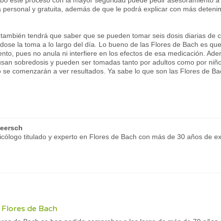
abo este proceso con la mayor seguridad puede pedir asesoramiento a 
 personal y gratuita, además de que le podrá explicar con más deteni
 también tendrá que saber que se pueden tomar seis dosis diarias de c
ándose la toma a lo largo del día. Lo bueno de las Flores de Bach es q
nto, pues no anula ni interfiere en los efectos de esa medicación. Ade
usan sobredosis y pueden ser tomadas tanto por adultos como por niño
 se comenzarán a ver resultados. Ya sabe lo que son las Flores de Ba
eersch
ólogo titulado y experto en Flores de Bach con más de 30 años de ex
s Flores de Bach