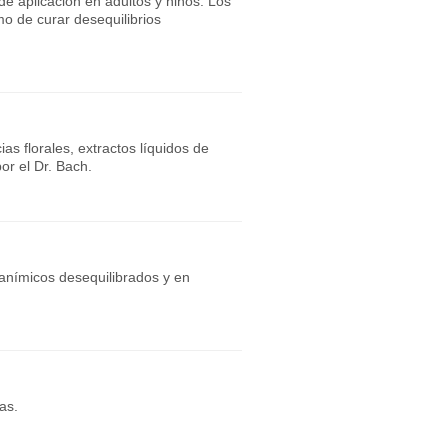
e aplicación en adultos y niños. Los
mo de curar desequilibrios
s florales, extractos líquidos de
por el Dr. Bach.
 anímicos desequilibrados y en
as.