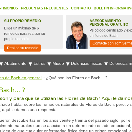
STIMONIOS
PREGUNTAS FRECUENTES
CONTACTO
BOLETÍN INFORMATIV
SU PROPIO REMEDIO
ASESORAMIENTO
PERSONAL GRATUITO
Elige un máximo de 6
Psicólogo certificado y ex
remedios para realizar su
en flores de Bach.
propio remedio
Contacte con Tom Verm
Realice su remedio
Abatimiento
Estrés
Miedo
Dolencias físicas
Dolencias 
res de Bach en general
¿Qué son las Flores de Bach... ?
Bach... ?
on y para qué se utilizan las Flores de Bach? Aquí le damo
do hablar sobre los remedios naturales de Flores de Bach, pero, ¿ser
o, aquí le damos una respuesta.
ueron descubiertas en los años veinte y treinta del pasado siglo, por el
almente naturales que se asocian a un determinado estado emocional, c
a idea de que cualquier enfermedad física tiene un origen emocional, 