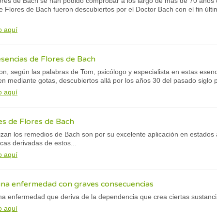
lores de Bach se han podido comprobar a los largo de más de 70 años d
 Flores de Bach fueron descubiertos por el Doctor Bach con el fin últi
o aquí
esencias de Flores de Bach
n, según las palabras de Tom, psicólogo y especialista en estas esencia
en mediante gotas, descubiertos allá por los años 30 del pasado siglo 
o aquí
es de Flores de Bach
rizan los remedios de Bach son por su excelente aplicación en estados
icas derivadas de estos...
o aquí
 una enfermedad con graves consecuencias
na enfermedad que deriva de la dependencia que crea ciertas sustanci
o aquí