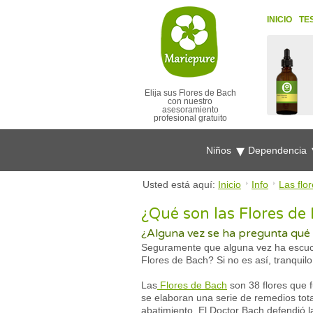
INICIO
TE
Elija sus Flores de Bach
con nuestro
asesoramiento
profesional gratuito
Niños
Dependencia
Usted está aquí:
Inicio
Info
Las flo
¿Qué son las Flores de 
¿Alguna vez se ha pregunta qué s
Seguramente que alguna vez ha escucha
Flores de Bach? Si no es así, tranquil
Las
Flores de Bach
son 38 flores que f
se elaboran una serie de remedios tot
abatimiento. El Doctor Bach defendió l