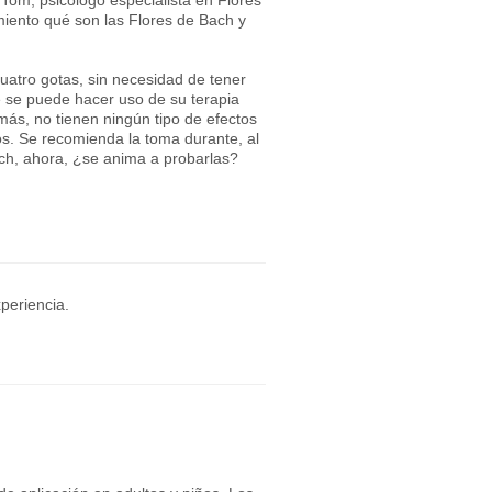
Tom, psicólogo especialista en Flores
miento qué son las Flores de Bach y
uatro gotas, sin necesidad de tener
ue se puede hacer uso de su terapia
más, no tienen ningún tipo de efectos
s. Se recomienda la toma durante, al
ch, ahora, ¿se anima a probarlas?
periencia.