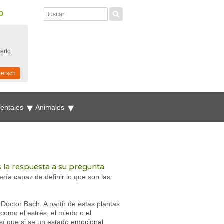
O
perto
eersch
mentales
Animales
s la respuesta a su pregunta
ía capaz de definir lo que son las
 Doctor Bach. A partir de estas plantas
omo el estrés, el miedo o el
así que si se un estado emocional