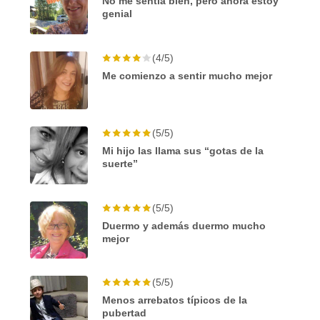
No me sentía bien, pero ahora estoy
genial
(4/5)
Me comienzo a sentir mucho mejor
(5/5)
Mi hijo las llama sus “gotas de la
suerte”
(5/5)
Duermo y además duermo mucho
mejor
(5/5)
Menos arrebatos típicos de la
pubertad