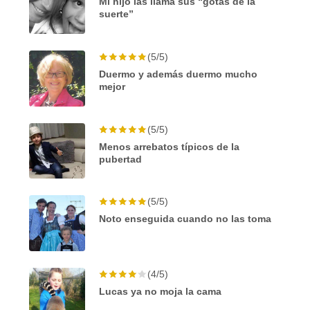
Mi hijo las llama sus “gotas de la
suerte”
(5/5)
Duermo y además duermo mucho
mejor
(5/5)
Menos arrebatos típicos de la
pubertad
(5/5)
Noto enseguida cuando no las toma
(4/5)
Lucas ya no moja la cama