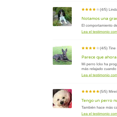
(4/5) Linda
Notamos una gran
El comportamiento de
Lea el testimonio co
(4/5) Tine
Parece que ahora
Mi perro Ickx ha pro
más relajado cuando 
Lea el testimonio co
(5/5) Mirei
Tengo un perro n
También hace más cas
Lea el testimonio co