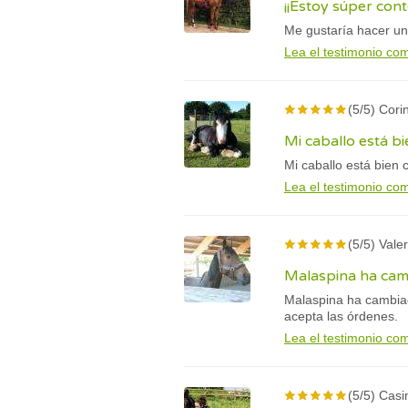
¡¡Estoy súper cont
Me gustaría hacer un
Lea el testimonio co
(5/5) Cori
Mi caballo está b
Mi caballo está bien 
Lea el testimonio co
(5/5) Valer
Malaspina ha ca
Malaspina ha cambiad
acepta las órdenes.
Lea el testimonio co
(5/5) Casi