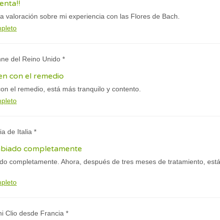
enta!!
a valoración sobre mi experiencia con las Flores de Bach.
mpleto
nne del Reino Unido *
ien con el remedio
con el remedio, está más tranquilo y contento.
mpleto
ia de Italia *
mbiado completamente
o completamente. Ahora, después de tres meses de tratamiento, está 
mpleto
ni Clio desde Francia *