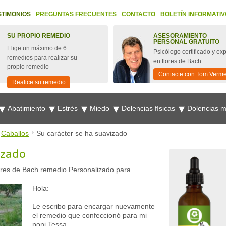
STIMONIOS
PREGUNTAS FRECUENTES
CONTACTO
BOLETÍN INFORMATIV
SU PROPIO REMEDIO
ASESORAMIENTO
PERSONAL GRATUITO
Elige un máximo de 6
Psicólogo certificado y ex
remedios para realizar su
en flores de Bach.
propio remedio
Contacte con Tom Verm
Realice su remedio
Abatimiento
Estrés
Miedo
Dolencias físicas
Dolencias 
Caballos
Su carácter se ha suavizado
izado
ores de Bach remedio Personalizado para
Hola:
Le escribo para encargar nuevamente
el remedio que confeccionó para mi
poni Tessa.