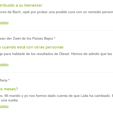
tribuido a su bienestar
ores de Bach, opté por probar una posible cura con un remedio persona
mpleto
y van der Zwet de los Países Bajos *
o cuando está con otras personas
e para hablarle de los resultados de Diesel. Hemos de admitir que las
mpleto
Maria *
es meses?
os. Mi marido y yo nos hemos dado cuenta de que Laila ha cambiado.
 una vuelta.
mpleto