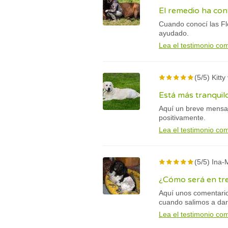
El remedio ha con
Cuando conocí las Fl
ayudado.
Lea el testimonio co
(5/5) Kitt
Está más tranquil
Aquí un breve mensaj
positivamente.
Lea el testimonio co
(5/5) Ina-
¿Cómo será en tr
Aquí unos comentari
cuando salimos a dar
Lea el testimonio co