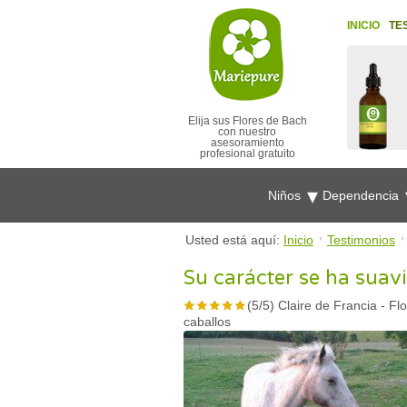
INICIO
TE
Elija sus Flores de Bach
con nuestro
asesoramiento
profesional gratuito
Niños
Dependencia
Usted está aquí:
Inicio
Testimonios
Su carácter se ha suav
(
5
/
5
)
Claire de Francia
-
Fl
caballos