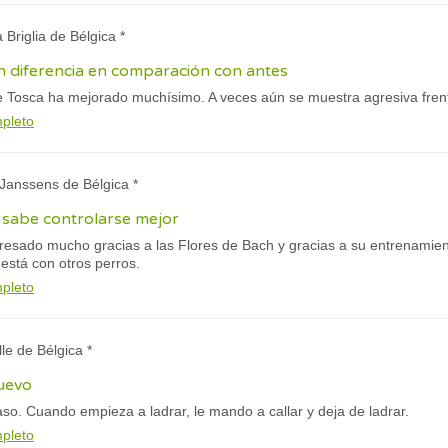
 Briglia de Bélgica *
 diferencia en comparación con antes
 Tosca ha mejorado muchísimo. A veces aún se muestra agresiva frent
mpleto
 Janssens de Bélgica *
 sabe controlarse mejor
gresado mucho gracias a las Flores de Bach y gracias a su entrenamie
está con otros perros.
mpleto
lle de Bélgica *
uevo
o. Cuando empieza a ladrar, le mando a callar y deja de ladrar.
mpleto