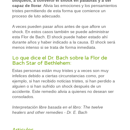
bloqueos, a convertir el shock en palabras y a ser
capaz de llorar
. Alivia las emociones y los pensamientos
tristes permitiendo de esta forma que comience un
proceso de luto adecuado.
A veces pueden pasar años antes de que aflore un
shock. En estos casos también se puede administrar
esta Flor de Bach. El shock puede haber estado ahí
durante años y haber indicado a la causa. El shock será
menos intenso si se trata de forma inmediata.
Lo que dice el Dr. Bach sobre la Flor de
Bach Star of Bethlehem:
Estas personas están muy tristes y a veces son muy
infelices debido a ciertas circunstancias como, por
ejemplo, si han recibido noticias tristes, si han perdido a
alguien o si han sufrido un shock después de un
accidente. Este remedio alivia a quienes no desean ser
consolados.
Interpretación libre basada en el libro: The twelve
healers and other remedies - Dr. E. Bach
Articulos