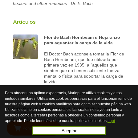
healers and other remedies - Dr. E. Bach
Articulos
Flor de Bach Hornbeam u Hojaranzo
para aguantar la carga de la vida
El Doctor Bach aconseja tomar la Flor de
Bach Hornbeam, que fue utilizada por
primera vez en 1935, a “aquellos que
sienten que no tienen suficiente fuerza
mental o física para soportar la carga de
la vida.
Para ofrecer una óptima experiencia, Mariepure utiliza cookies y otros
métodos similares. Utilizamos cookies operativas para el funcionamiento de
nuestra página web y cookies analíticas para optimizar nuestra página web.
Las Flores de Bach no son un medicamento sino
Utilizamos también cookies personales, las cuales nos ayudan tanto a
extractos inocuos de plantas que se toman para reforzar
nosotros como a terceras personas a ofrecerle un contenido personal y
la salud.
apropiado. Puede leer más sobre nuestra política de cookies
aquí
.
Poner en la cesta
© 2026 Mariepure - Webdesign
Publi4u
Aceptar