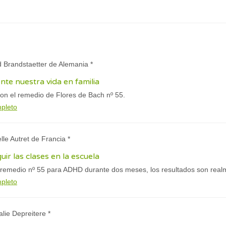
id Brandstaetter de Alemania *
nte nuestra vida en familia
con el remedio de Flores de Bach nº 55.
mpleto
elle Autret de Francia *
uir las clases en la escuela
remedio nº 55 para ADHD durante dos meses, los resultados son real
mpleto
alie Depreitere *