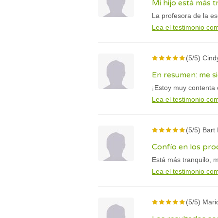
Mi hijo está más t
La profesora de la es
Lea el testimonio co
(5/5) Cind
En resumen: me si
¡Estoy muy contenta 
Lea el testimonio co
(5/5) Bart
Confío en los pr
Está más tranquilo, 
Lea el testimonio co
(5/5) Mario