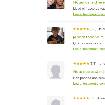
Notamos la difere
Llevé el frasco de va
Lea el testimonio co
(5/5) Hele
¡Ahora todo va m
Quería contarle como
Lea el testimonio co
(5/5) Irene
Noto que está más
Han pasado dos seman
Lea el testimonio co
(5/5) Anón