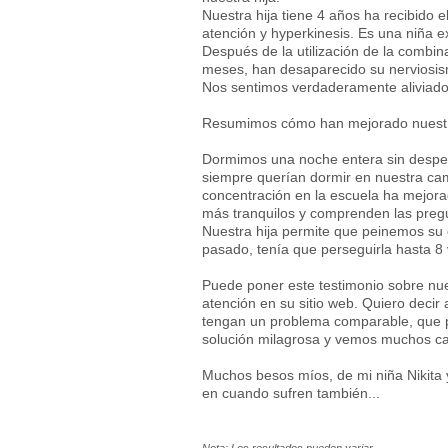
Nuestra hija tiene 4 años ha recibido el
atención y hyperkinesis. Es una niña 
Después de la utilización de la combin
meses, han desaparecido su nerviosis
Nos sentimos verdaderamente aliviados 
Resumimos cómo han mejorado nuestros 
Dormimos una noche entera sin despert
siempre querían dormir en nuestra c
concentración en la escuela ha mejora
más tranquilos y comprenden las pregu
Nuestra hija permite que peinemos su c
pasado, tenía que perseguirla hasta 8
Puede poner este testimonio sobre nues
atención en su sitio web. Quiero decir
tengan un problema comparable, que p
solución milagrosa y vemos muchos c
Muchos besos míos, de mi niña Nikita y
en cuando sufren también...