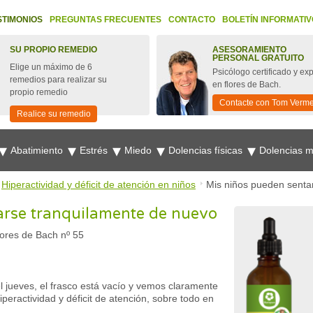
STIMONIOS
PREGUNTAS FRECUENTES
CONTACTO
BOLETÍN INFORMATIV
SU PROPIO REMEDIO
ASESORAMIENTO
PERSONAL GRATUITO
Elige un máximo de 6
Psicólogo certificado y ex
remedios para realizar su
en flores de Bach.
propio remedio
Contacte con Tom Verm
Realice su remedio
Abatimiento
Estrés
Miedo
Dolencias físicas
Dolencias 
Hiperactividad y déficit de atención en niños
Mis niños pueden senta
arse tranquilamente de nuevo
ores de Bach nº 55
l jueves, el frasco está vacío y vemos claramente
peractividad y déficit de atención, sobre todo en