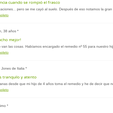
ncia cuando se rompió el frasco
caciones... pero se me cayó al suelo. Después de eso notamos la gran 
mpleto
n, 38 años *
ucho mejor!
 van las cosas. Habíamos encargado el remedio nº 55 para nuestro hij
mpleto
 Jones de Italia *
 tranquilo y atento
as desde que mi hijo de 4 años toma el remedio y he de decir que no
mpleto
imo *