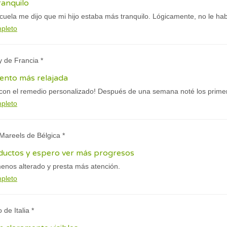
ranquilo
cuela me dijo que mi hijo estaba más tranquilo. Lógicamente, no le ha
mpleto
y de Francia *
ento más relajada
con el remedio personalizado! Después de una semana noté los prime
mpleto
 Mareels de Bélgica *
oductos y espero ver más progresos
menos alterado y presta más atención.
mpleto
 de Italia *