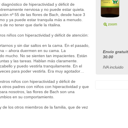
 diagnóstico de hiperactividad y déficit de
extremamente nerviosa y no puede estar quieta.
ación nº 55 de las flores de Bach, desde hace 3
mo y ya puede estar tranquila más a menudo.
de no tener que darle la ritalina.
niños con hiperactividad y déficit de atención:
arnos y sin dar saltos en la cama. En el pasado,
ama – ahora duermen en su cama. La
Envío gratui
do mucho. No se sienten tan impacientes. Están
30.00
ntas y las tareas. Hablan más claramente.
abello y puedo vestirla tranquilamente. En el
IVA incluido
 veces para poder vestirla. Era muy agotador…
tros niños con hiperactividad y déficit de
 a otros padres con niños con hiperactividad y que
ara nosotros, las flores de Bach son una
ambios en su comportamiento.
 de los otros miembros de la familia, que de vez