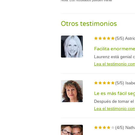
Nota: Los resultados pueden variar
Otros testimonios
(5/5) Astr
Facilita enormeme
Laurenz está genial 
Lea el testimonio co
(5/5) Isab
Le es más fácil seg
Después de tomar el 
Lea el testimonio co
(4/5) Nath