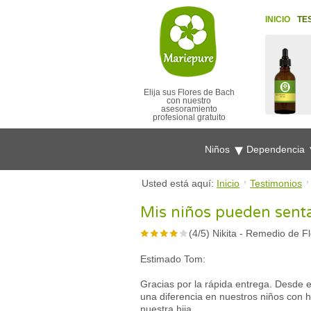
INICIO
TE
Elija sus Flores de Bach
con nuestro
asesoramiento
profesional gratuito
Niños
Dependencia
Usted está aquí:
Inicio
Testimonios
Mis niños pueden sent
(
4
/
5
)
Nikita
-
Remedio de Fl
Estimado Tom:
Gracias por la rápida entrega. Desde e
una diferencia en nuestros niños con hi
nuestra hija.