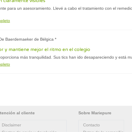
n claramente visibles
te para un asesoramiento. Llevé a cabo el tratamiento con el remedio
mpleto
 De Baerdemaeker de Bélgica *
r y mantiene mejor el ritmo en el colegio
proporciona más tranquilidad. Sus tics han ido desapareciendo y está m
mpleto
tención al cliente
Sobre Mariepure
Disclaimer
Contacto