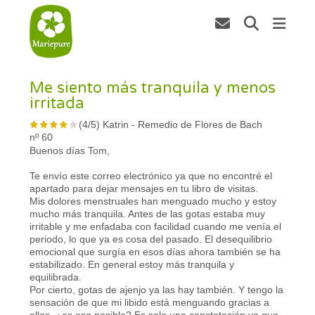
Me siento más tranquila y menos
irritada
(
4
/
5
)
Katrin
-
Remedio de Flores de Bach
nº 60
Buenos días Tom,
Te envío este correo electrónico ya que no encontré el
apartado para dejar mensajes en tu libro de visitas.
Mis dolores menstruales han menguado mucho y estoy
mucho más tranquila. Antes de las gotas estaba muy
irritable y me enfadaba con facilidad cuando me venía el
periodo, lo que ya es cosa del pasado. El desequilibrio
emocional que surgía en esos días ahora también se ha
estabilizado. En general estoy más tranquila y
equilibrada.
Por cierto, gotas de ajenjo ya las hay también. Y tengo la
sensación de que mi libido está menguando gracias a
ellas, ¿es eso posible? Es solo una constatación ya que