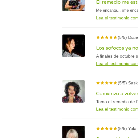
El remedio me es
Me encanta... ¡me enca
Lea el testimonio co
(5/5) Dian
Los sofocos ya no
A finales de octubre 
Lea el testimonio co
(5/5) Sask
Comienzo a volver
Tomo el remedio de F
Lea el testimonio co
(5/5) Yola