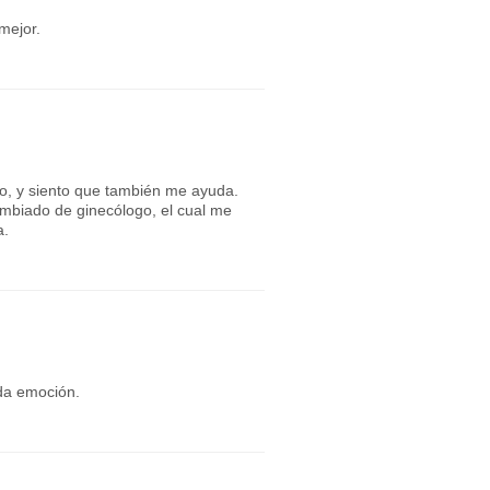
mejor.
io, y siento que también me ayuda.
mbiado de ginecólogo, el cual me
a.
da emoción.