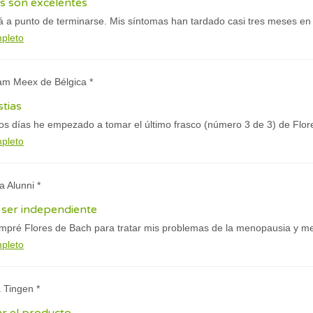
s son excelentes
tá a punto de terminarse. Mis síntomas han tardado casi tres meses en 
mpleto
iam Meex de Bélgica *
tias
dos días he empezado a tomar el último frasco (número 3 de 3) de Flo
mpleto
a Alunni *
 ser independiente
mpré Flores de Bach para tratar mis problemas de la menopausia y m
mpleto
a Tingen *