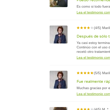
Puedo recomendar
Es como si todo fuera
Lea el testimonio co
(4/5) Mari
Después de sólo t
Ya casi estoy termina
Continúo con el uso 
recetó otro tratamie
Lea el testimonio co
(5/5) Mari
Fue realmente ráp
Muchas gracias por e
Lea el testimonio co
(4/5) M. *