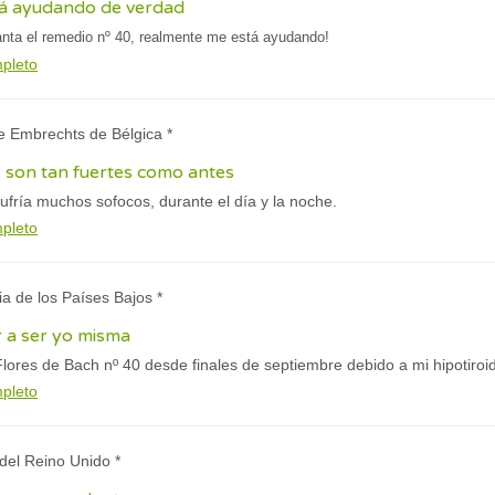
tá ayudando de verdad
nta el remedio nº 40, realmente me está ayudando!
mpleto
e Embrechts de Bélgica *
 son tan fuertes como antes
sufría muchos sofocos, durante el día y la noche.
mpleto
ia de los Países Bajos *
 a ser yo misma
lores de Bach nº 40 desde finales de septiembre debido a mi hipotiroi
mpleto
 del Reino Unido *