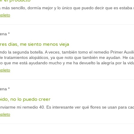
 el producto
 más sencillo, dormía mejor y lo único que puedo decir que es estaba 
mpleto
lena *
res días, me siento menos vieja
ndo la segunda botella. A veces, también tomo el remedio Primer Auxil
de tratamientos alopáticos, ya que noto que también me ayudan. He ca
nto que me está ayudando mucho y me ha devuelto la alegría por la vid
mpleto
lena *
ido, no lo puedo creer
nviarme mi remedio 40. Es interesante ver qué flores se usan para ca
mpleto