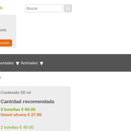
O
perto
eersch
mentales
Animales
é
Contenido 50 ml
Cantidad recomendada
3 botellas € 60.00
Usted ahorra € 27.00
2 botellas € 49.00