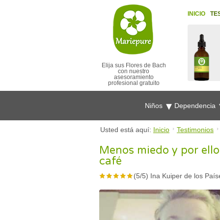
INICIO
TE
Elija sus Flores de Bach
con nuestro
asesoramiento
profesional gratuito
Niños
Dependencia
Usted está aquí:
Inicio
Testimonios
Menos miedo y por ell
café
(
5
/
5
)
Ina Kuiper de los País