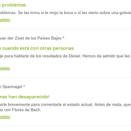
in problemas
oblemas. Se las toma si le mojo la boca o si las vierto sobre una golosi
mpleto
y van der Zwet de los Países Bajos *
o cuando está con otras personas
e para hablarle de los resultados de Diesel. Hemos de admitir que las
mpleto
ke Spannagel *
emas han desaparecido!
birle brevemente para comentarle el estado actual. Antes de nada, que
ia con Flores de Bach.
mpleto