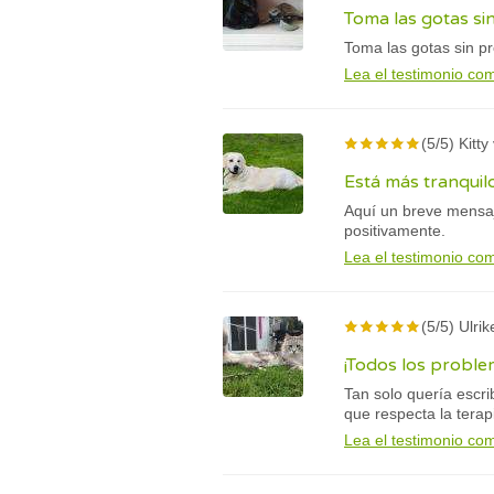
Toma las gotas s
Toma las gotas sin pr
Lea el testimonio co
(5/5) Kitt
Está más tranquil
Aquí un breve mensaj
positivamente.
Lea el testimonio co
(5/5) Ulri
¡Todos los probl
Tan solo quería escri
que respecta la terap
Lea el testimonio co