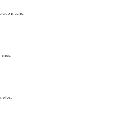
jorado mucho.
eñines.
 ellos.