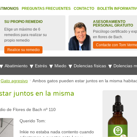
STIMONIOS
PREGUNTAS FRECUENTES
CONTACTO
BOLETÍN INFORMATIV
SU PROPIO REMEDIO
ASESORAMIENTO
PERSONAL GRATUITO
Elige un máximo de 6
Psicólogo certificado y ex
remedios para realizar su
en flores de Bach.
propio remedio
Contacte con Tom Verm
Realice su remedio
Abatimiento
Estrés
Miedo
Dolencias físicas
Dolencias 
Gato agresivo
Ambos gatos pueden estar juntos en la misma habita
tar juntos en la misma
io de Flores de Bach nº 110
Querido Tom:
Inkie no estaba nada contento cuando