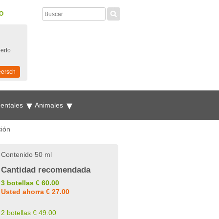
O
perto
eersch
mentales
Animales
ción
Contenido 50 ml
Cantidad recomendada
3 botellas € 60.00
Usted ahorra € 27.00
2 botellas € 49.00