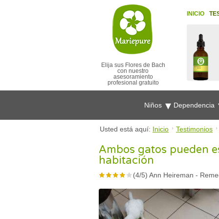
INICIO
TE
Elija sus Flores de Bach
con nuestro
asesoramiento
profesional gratuito
Niños
Dependencia
Usted está aquí:
Inicio
Testimonios
Ambos gatos pueden es
habitación
(
4
/
5
)
Ann Heireman
-
Remed