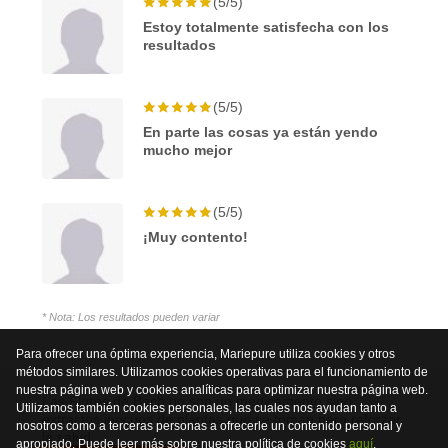
(5/5)
Estoy totalmente satisfecha con los
resultados
(5/5)
En parte las cosas ya están yendo
mucho mejor
(5/5)
¡Muy contento!
* Nota: Los resultados pueden variar
Para ofrecer una óptima experiencia, Mariepure utiliza cookies y otros
métodos similares. Utilizamos cookies operativas para el funcionamiento de
nuestra página web y cookies analíticas para optimizar nuestra página web.
Las Flores de Bach no son un medicamento sino
Utilizamos también cookies personales, las cuales nos ayudan tanto a
extractos inocuos de plantas que se toman para reforzar
nosotros como a terceras personas a ofrecerle un contenido personal y
la salud.
apropiado. Puede leer más sobre nuestra política de cookies
aquí
.