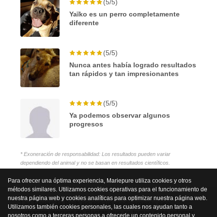
(5/5)
Yaïko es un perro completamente
diferente
(5/5)
Nunca antes había logrado resultados
tan rápidos y tan impresionantes
(5/5)
Ya podemos observar algunos
progresos
* Exoneración de responsabilidad: Los resultados pueden variar
dependiendo del animal y no se basan en resultados científicos.
Para ofrecer una óptima experiencia, Mariepure utiliza cookies y otros
métodos similares. Utilizamos cookies operativas para el funcionamiento de
nuestra página web y cookies analíticas para optimizar nuestra página web.
Las Flores de Bach no son un medicamento sino
Utilizamos también cookies personales, las cuales nos ayudan tanto a
extractos inocuos de plantas que se toman para reforzar
nosotros como a terceras personas a ofrecerle un contenido personal y