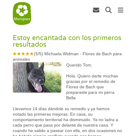
Estoy encantada con los primeros
resultados
(
5
/
5
)
Michaela Widman
-
Flores de Bach para
animales
Querido Tom,
Hola. Quiero darte muchas
gracias por el remedio de
Flores de Bach que
preparaste para mi perra
Bella.
Llevamos 14 días dándole su remedio y ya hemos
notado las primeras mejoras. En casa, su
comportamiento territorial ha disminuido. Ya no ladra a
cada perro que pasa por delante de nuestra casa. Y
cuando he salido a pasear con ella, en dos ocasiones no
ha habido ningún conflicto cuando nos hemos