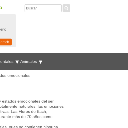
O
perto
eersch
mentales
Animales
ados emocionales
y estados emocionales del ser
totalmente naturales, las emociones
tivas. Las Flores de Bach,
 durante más de 70 años como
ales, pues no contienen ninguna