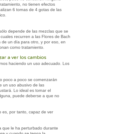
ratamiento, no tienen efectos
alizan 6 tomas de 4 gotas de las
ico.
 sólo depende de las mezclas que se
cuales recurren a las Flores de Bach
 de un día para otro, y por eso, en
ionan como tratamiento.
ar a ver los cambios
tamos haciendo un uso adecuado. Los
ólo poco a poco se comenzarán
ce un uso abusivo de las
tará. Lo ideal es tomar el
 alguna, puede deberse a que no
 es, por tanto, capaz de ver
a que le ha perturbado durante
pre y cuando se tenga la