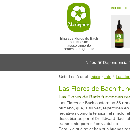
INICIO
TE
Elija sus Flores de Bach
con nuestro
asesoramiento
profesional gratuito
Niños
Dependencia
Usted está aquí:
Inicio
Info
Las flo
Las Flores de Bach fun
Las Flores de Bach funcionan ta
Las Flores de Bach conforman 38 remed
humano, que, a su vez, repercuten en 
negativas como la tensión, el miedo, e
descubiertas por el Dr. Edward Bach a
tratamiento para niños y adultos.
Pero, ¿a qué se deben sus buenos resu