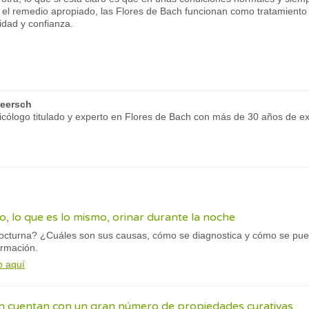
e el remedio apropiado, las Flores de Bach funcionan como tratamiento p
idad y confianza.
eersch
ólogo titulado y experto en Flores de Bach con más de 30 años de ex
o, lo que es lo mismo, orinar durante la noche
octurna? ¿Cuáles son sus causas, cómo se diagnostica y cómo se pued
ormación.
o aquí
ch cuentan con un gran número de propiedades curativas