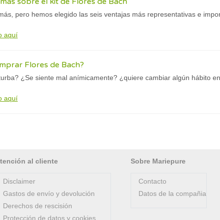
ás sobre el kit de Flores de Bach
ás, pero hemos elegido las seis ventajas más representativas e import
o aquí
mprar Flores de Bach?
turba? ¿Se siente mal anímicamente? ¿quiere cambiar algún hábito en
o aquí
tención al cliente
Sobre Mariepure
Disclaimer
Contacto
Gastos de envío y devolución
Datos de la compañia
Derechos de rescisión
Protección de datos y cookies