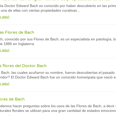
a Doctor Edward Bach es conocido por haber descubierto en las prime
una de ellas con ciertas propiedades curativas...
o aquí
las Flores de Bach
h, conocido por sus Flores de Bach, es un especialista en patología, 
e 1886 en Inglaterra.
o aquí
s flores del Doctor Bach
 Bach, las cuales acuñaron su nombre, fueron descubiertas el pasado sig
ridor? El Doctor Edward Bach fue un conocido homeópata que nació en 
o aquí
lores de Bach
emos hacer preguntas sobre los usos de las Flores de Bach, a decir 
urales florales se utilizan para una gran cantidad de estados emociona