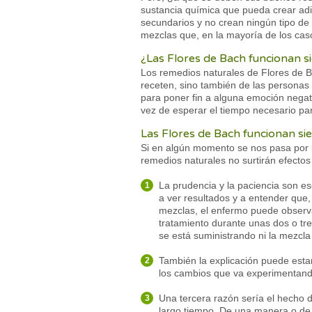
sustancia química que pueda crear adi
secundarios y no crean ningún tipo de
mezclas que, en la mayoría de los cas
¿Las Flores de Bach funcionan 
Los remedios naturales de Flores de B
receten, sino también de las personas
para poner fin a alguna emoción negati
vez de esperar el tiempo necesario pa
Las Flores de Bach funcionan si
Si en algún momento se nos pasa por 
remedios naturales no surtirán efectos
La prudencia y la paciencia son e
a ver resultados y a entender que, 
mezclas, el enfermo puede observa
tratamiento durante unas dos o tr
se está suministrando ni la mezcla 
También la explicación puede estar
los cambios que va experimentand
Una tercera razón sería el hecho 
largo tiempo. De una manera o de 