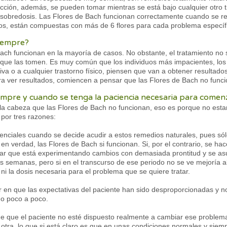
cción, además, se pueden tomar mientras se está bajo cualquier otro t
 sobredosis. Las Flores de Bach funcionan correctamente cuando se re
os, están compuestas con más de 6 flores para cada problema específ
siempre?
ach funcionan en la mayoría de casos. No obstante, el tratamiento no
 que las tomen. Es muy común que los individuos más impacientes, los 
va o a cualquier trastorno físico, piensen que van a obtener resultados
ra ver resultados, comiencen a pensar que las Flores de Bach no func
empre y cuando se tenga la paciencia necesaria para comenz
la cabeza que las Flores de Bach no funcionan, eso es porque no es
 por tres razones:
senciales cuando se decide acudir a estos remedios naturales, pues s
en verdad, las Flores de Bach si funcionan. Si, por el contrario, se ha
r que está experimentando cambios con demasiada prontitud y se asus
es semanas, pero si en el transcurso de ese periodo no se ve mejoría
ni la dosis necesaria para el problema que se quiere tratar.
 en que las expectativas del paciente han sido desproporcionadas y no
o poco a poco.
de que el paciente no esté dispuesto realmente a cambiar ese problem
otra, lo que si está claro es que en unas condiciones normales y siem