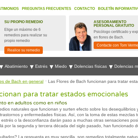
STIMONIOS
PREGUNTAS FRECUENTES
CONTACTO
BOLETÍN INFORMATIV
SU PROPIO REMEDIO
ASESORAMIENTO
PERSONAL GRATUITO
Elige un máximo de 6
Psicólogo certificado y ex
remedios para realizar su
en flores de Bach.
propio remedio
Contacte con Tom Verm
Realice su remedio
Abatimiento
Estrés
Miedo
Dolencias físicas
Dolencias 
res de Bach en general
Las Flores de Bach funcionan para tratar est
cionan para tratar estados emocionales
nto en adultos como en niños
ios naturales que funcionan y surten efecto sobre los desequilibrios 
trastornos y enfermedades físicas. Así, con la toma de estas mezclas 
l estrés o la desconfianza darán paso a muchas otras sensaciones posi
llá por la segunda y tercera década del siglo pasado, han funcionado
ltados? La respuesta es muy sencilla, son remedios totalmente natur